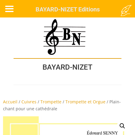
MENU
BAYARD-NIZET Editions
BAYARD-NIZET
Accueil
/
Cuivres
/
Trompette
/
Trompette et Orgue
/
Plain-
chant pour une cathédrale