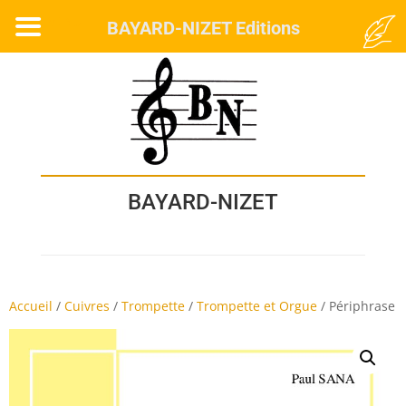
MENU
BAYARD-NIZET Editions
BAYARD-NIZET
Accueil
/
Cuivres
/
Trompette
/
Trompette et Orgue
/
Périphrase