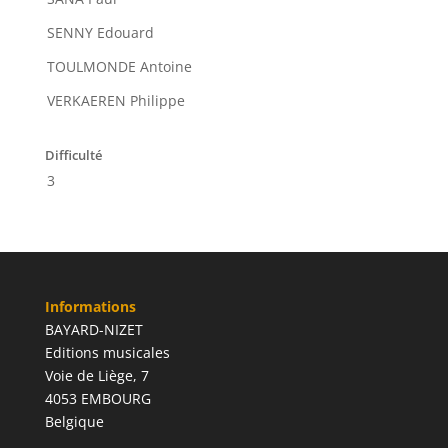
SENNY Edouard
TOULMONDE Antoine
VERKAEREN Philippe
Difficulté
3
Informations
BAYARD-NIZET
Editions musicales
Voie de Liège, 7
4053 EMBOURG
Belgique