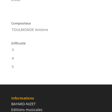
Compositeur
TOULMONDE Antoine
Difficulté
3
4
5
Informations
BAYARD-NIZET
Editions musicales