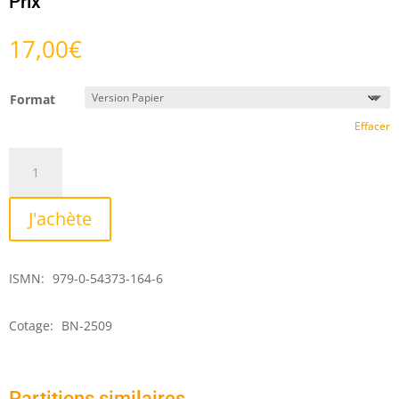
Prix
17,00
€
Format
Effacer
quantité
de
Clivias
J'achète
ISMN:
979-0-54373-164-6
Cotage:
BN-2509
Partitions similaires …