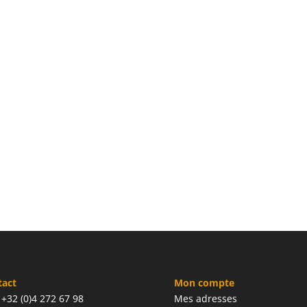
tact
Mon compte
: +32 (0)4 272 67 98
Mes adresses