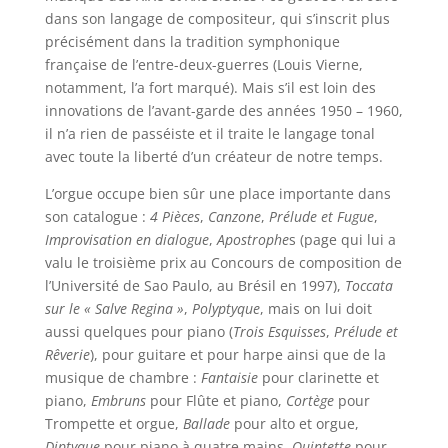
dans son langage de compositeur, qui s’inscrit plus
précisément dans la tradition symphonique
française de l’entre-deux-guerres (Louis Vierne,
notamment, l’a fort marqué). Mais s’il est loin des
innovations de l’avant-garde des années 1950 – 1960,
il n’a rien de passéiste et il traite le langage tonal
avec toute la liberté d’un créateur de notre temps.
L’orgue occupe bien sûr une place importante dans
son catalogue :
4 Pièces
,
Canzone
,
Prélude et Fugue
,
Improvisation en dialogue
,
Apostrophe
s (page qui lui a
valu le troisième prix au Concours de composition de
l’Université de Sao Paulo, au Brésil en 1997),
Toccata
sur le « Salve Regina »
,
Polyptyque
, mais on lui doit
aussi quelques pour piano (
Trois Esquisses
,
Prélude et
Rêverie
), pour guitare et pour harpe ainsi que de la
musique de chambre :
Fantaisie
pour clarinette et
piano,
Embruns
pour Flûte et piano,
Cortège
pour
Trompette et orgue,
Ballade
pour alto et orgue,
Diptyque
pour piano à quatre mains,
Quintette
pour