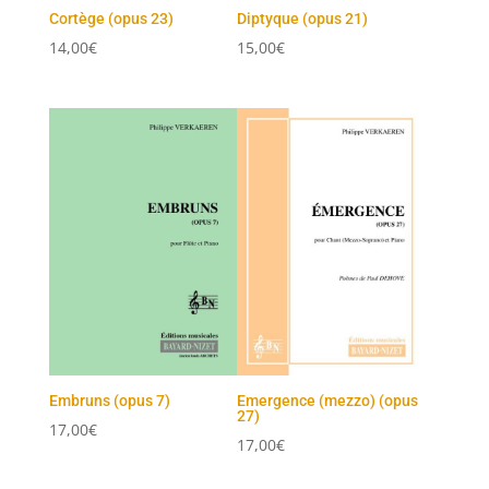
Cortège (opus 23)
Diptyque (opus 21)
14,00
€
15,00
€
Embruns (opus 7)
Emergence (mezzo) (opus
27)
17,00
€
17,00
€