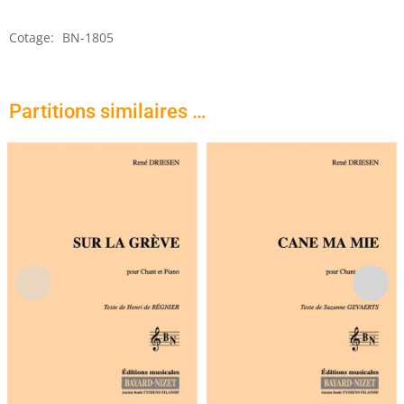
(1ère
partie)
Cotage:
BN-1805
Partitions similaires …