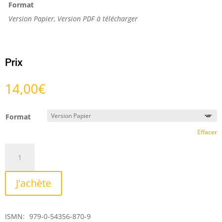
Format
Version Papier, Version PDF à télécharger
Prix
14,00
€
Format
Effacer
quantité
de
L'étole
J'achète
du
jour
(opus
ISMN:
979-0-54356-870-9
46a)