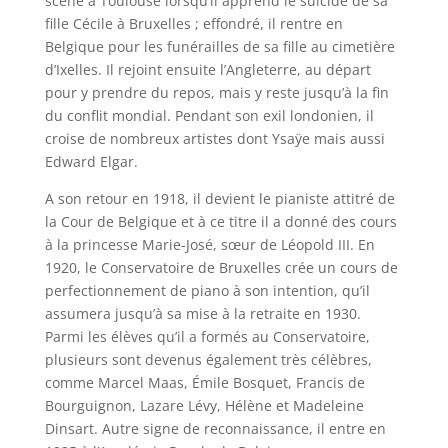
scène à Toulouse lorsqu’il apprend le suicide de sa
fille Cécile à Bruxelles ; effondré, il rentre en
Belgique pour les funérailles de sa fille au cimetière
d’Ixelles. Il rejoint ensuite l’Angleterre, au départ
pour y prendre du repos, mais y reste jusqu’à la fin
du conflit mondial. Pendant son exil londonien, il
croise de nombreux artistes dont Ysaÿe mais aussi
Edward Elgar.
A son retour en 1918, il devient le pianiste attitré de
la Cour de Belgique et à ce titre il a donné des cours
à la princesse Marie-José, sœur de Léopold III. En
1920, le Conservatoire de Bruxelles crée un cours de
perfectionnement de piano à son intention, qu’il
assumera jusqu’à sa mise à la retraite en 1930.
Parmi les élèves qu’il a formés au Conservatoire,
plusieurs sont devenus également très célèbres,
comme Marcel Maas, Émile Bosquet, Francis de
Bourguignon, Lazare Lévy, Hélène et Madeleine
Dinsart. Autre signe de reconnaissance, il entre en