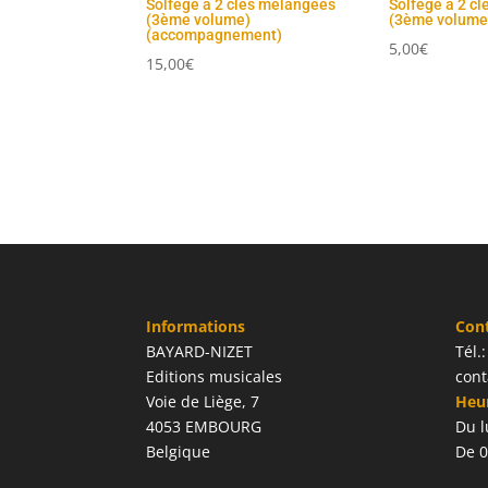
Solfège à 2 clés mélangées
Solfège à 2 c
(3ème volume)
(3ème volume)
(accompagnement)
5,00
€
15,00
€
Informations
Con
BAYARD-NIZET
Tél.
Editions musicales
cont
Voie de Liège, 7
Heur
4053 EMBOURG
Du l
Belgique
De 0