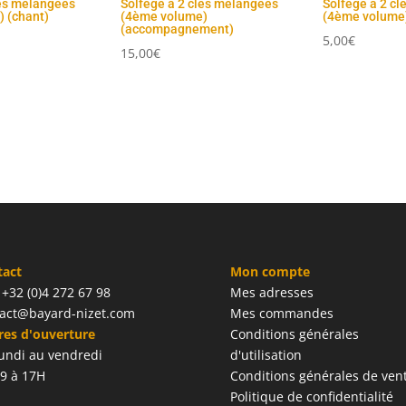
lés mélangées
Solfège à 2 clés mélangées
Solfège à 2 c
 (chant)
(4ème volume)
(4ème volume)
(accompagnement)
5,00
€
15,00
€
tact
Mon compte
: +32 (0)4 272 67 98
Mes adresses
act@bayard-nizet.com
Mes commandes
es d'ouverture
Conditions générales
undi au vendredi
d'utilisation
9 à 17H
Conditions générales de ven
Politique de confidentialité