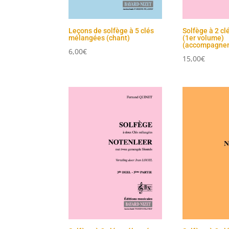
Leçons de solfège à 5 clés
Solfège à 2 c
mélangées (chant)
(1er volume)
(accompagne
6,00
€
15,00
€