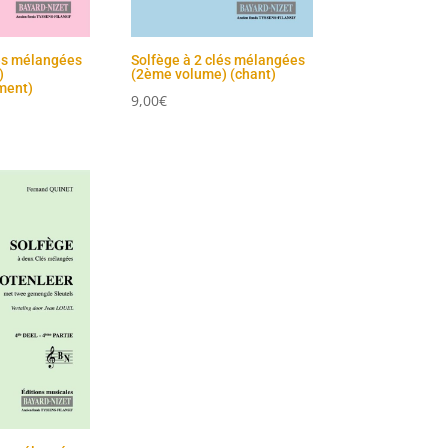
lés mélangées
Solfège à 2 clés mélangées
)
(2ème volume) (chant)
ment)
9,00
€