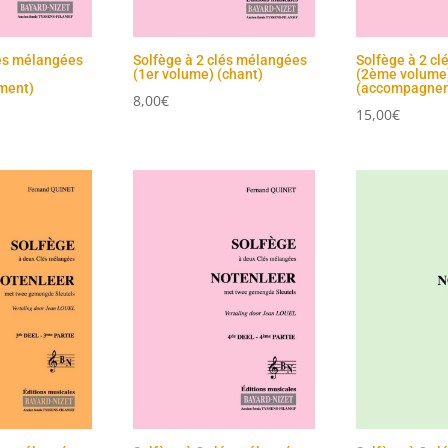
lés mélangées
Solfège à 2 clés mélangées
Solfège à 2 c
(1er volume) (chant)
(2ème volume
ment)
(accompagne
8,00
€
15,00
€