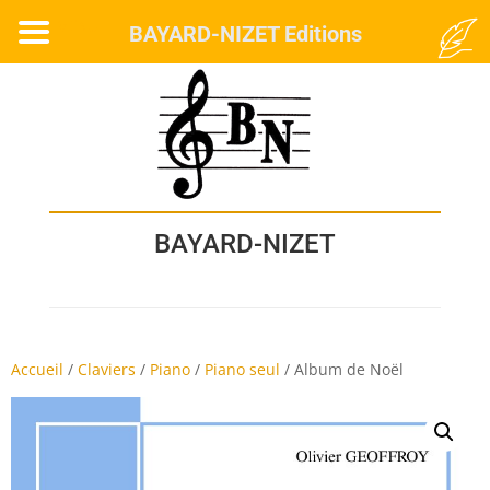
MENU
BAYARD-NIZET Editions
BAYARD-NIZET
Accueil
/
Claviers
/
Piano
/
Piano seul
/
Album de Noël