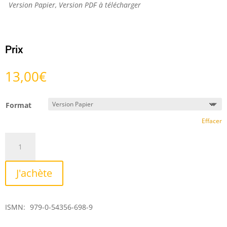
Version Papier, Version PDF à télécharger
Prix
13,00
€
Format
Effacer
quantité
de
Album
J'achète
de
Noël
ISMN:
979-0-54356-698-9