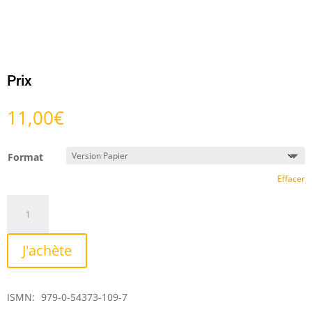
Prix
11,00
€
Format
Effacer
quantité
de
Musique
J'achète
pour
faire
pleurer
ISMN:
979-0-54373-109-7
ma