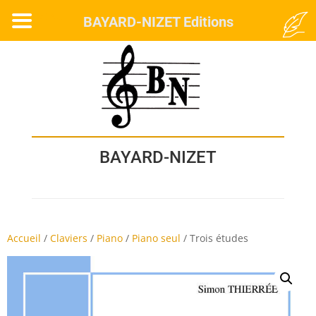
MENU
BAYARD-NIZET Editions
BAYARD-NIZET
Accueil
/
Claviers
/
Piano
/
Piano seul
/
Trois études