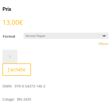
Prix
13,00
€
Format
Effacer
quantité
de
Trois
J'achète
études
ISMN:
979-0-54373-146-2
Cotage:
BN-2435