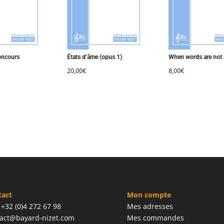
cours
États d’âme (opus 1)
When words are not 
20,00
€
8,00
€
tact
Mon compte
: +32 (0)4 272 67 98
Mes adresses
act@bayard-nizet.com
Mes commandes