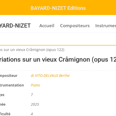
BAYARD-NIZET Editions
Accueil
Compositeurs
Instrume
ns sur un vieux Cråmignon (opus 122)
riations sur un vieux Cråmignon (opus 1
mpositeur
di VITO-DELVAUX Berthe
trumentation
Piano
ges
7
née
2025
ficulté
4