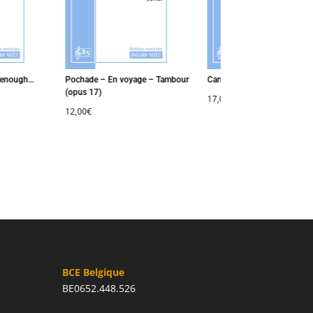
enough…
Pochade – En voyage – Tambour
Carnet de Notes
(opus 17)
17,00
€
12,00
€
BCE Belgique
BE0652.448.526