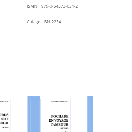
vieux
ISMN:
979-0-54373-034-2
Cråmignon
(opus
122)
Cotage:
BN-2234