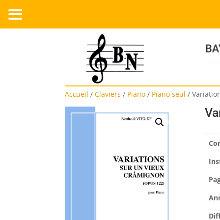
MENU
Accueil
/
Claviers
/
Piano
/
Piano seul
/
Variatio
Va
Co
Ins
Pa
An
Dif