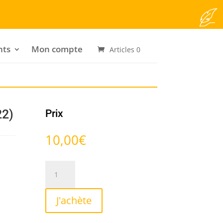
nts
Mon compte
Articles 0
22)
Prix
10,00
€
quantité
de
Variations
J'achète
sur
un