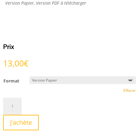
Version Papier, Version PDF à télécharger
Prix
13,00
€
Format
Effacer
quantité
de
Sept
J'achète
petites
pièces