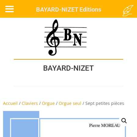
MENU
BAYARD-NIZET Editions
BAYARD-NIZET
Accueil
/
Claviers
/
Orgue
/
Orgue seul
/
Sept petites pièces