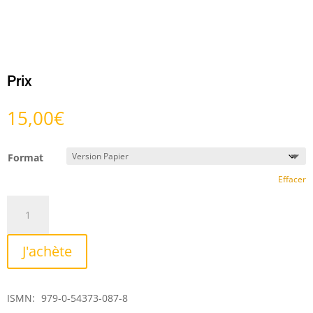
Prix
15,00
€
Format
Effacer
quantité
de
Triptyque
J'achète
pour
le
jour
ISMN:
979-0-54373-087-8
de