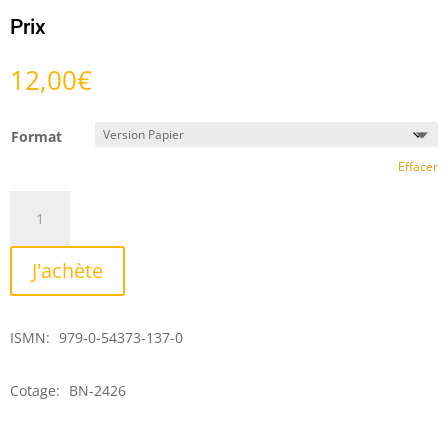
Prix
12,00
€
Format
Effacer
quantité
de
Paraphrase
J'achète
pour
les
Dimanches
ISMN:
979-0-54373-137-0
ordinaires
Cotage:
BN-2426