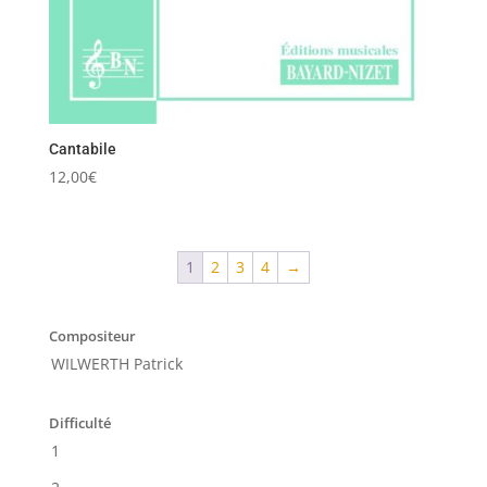
Cantabile
12,00
€
1
2
3
4
→
Compositeur
WILWERTH Patrick
Difficulté
1