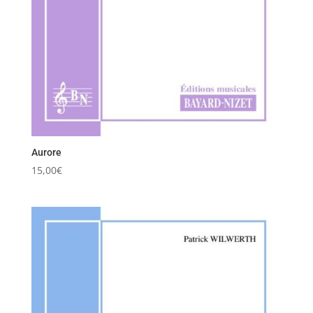
Aurore
15,00
€