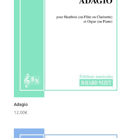
Adagio
12,00
€