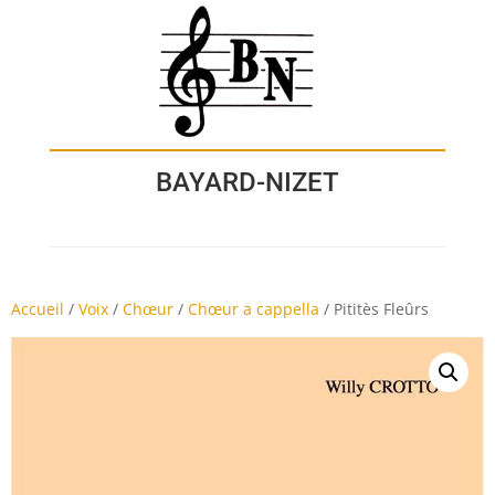
BAYARD-NIZET
Accueil
/
Voix
/
Chœur
/
Chœur a cappella
/
Pititès Fleûrs