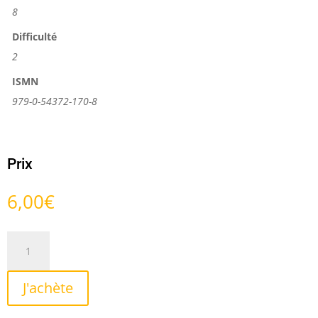
8
Difficulté
2
ISMN
979-0-54372-170-8
Prix
6,00
€
quantité
de
Pititès
J'achète
Fleûrs