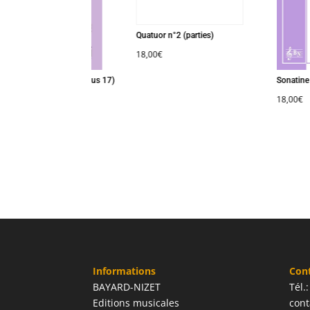
Quatuor n°2 (parties)
18,00
€
roduction et allegro (opus 17)
Sonatine (
00
€
18,00
€
Informations
Con
BAYARD-NIZET
Tél.
Editions musicales
cont