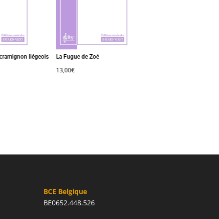
ramignon liégeois
La Fugue de Zoé
Sonate (opus 60)
13,00
€
25,00
€
BCE Belgique
BE0652.448.526