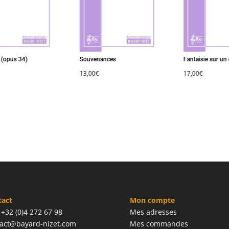
opus 34)
Souvenances
Fantaisie sur un c
13,00
€
17,00
€
tact
Mon compte
: +32 (0)4 272 67 98
Mes adresses
act@bayard-nizet.com
Mes commandes