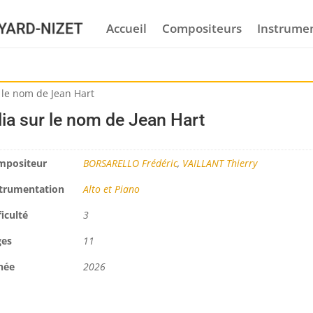
Accueil
Compositeurs
Instrume
r le nom de Jean Hart
lia sur le nom de Jean Hart
mpositeur
BORSARELLO Frédéric
,
VAILLANT Thierry
trumentation
Alto et Piano
ficulté
3
ges
11
née
2026