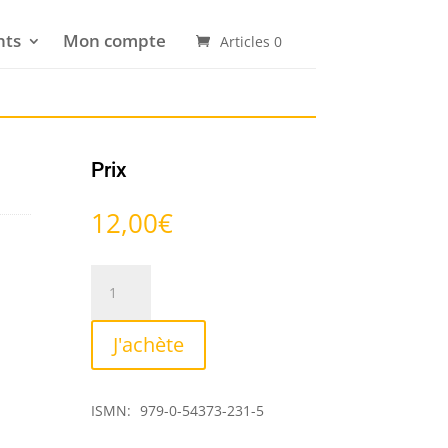
nts
Mon compte
Articles 0
Prix
12,00
€
quantité
de
Folia
J'achète
sur
le
nom
ISMN:
979-0-54373-231-5
de
Jean