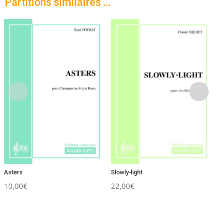
Partitions similaires …
Asters
Slowly-light
10,00
€
22,00
€