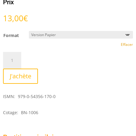
Prix
13,00
€
Format
Effacer
quantité
de
Elodamia
J'achète
(opus
37)
ISMN:
979-0-54356-170-0
Cotage:
BN-1006