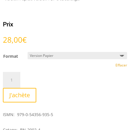
Prix
28,00
€
Format
Effacer
quantité
de
Vivent
J'achète
les
vents
divers
ISMN:
979-0-54356-935-5
(volume
4)
Cotage:
BN-2002-4