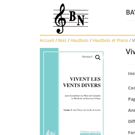
Accueil
/
Bois
/
Hautbois
/
Hautbois et Piano
/
V
Vi
Ins
Co
Pa
An
Dif
Fo