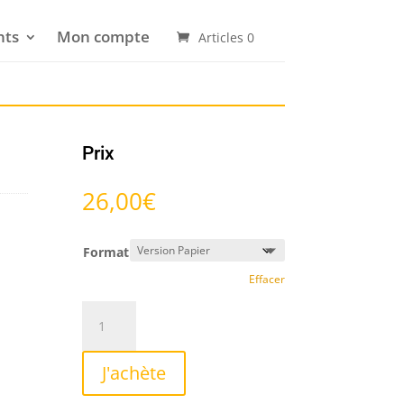
nts
Mon compte
Articles 0
Prix
26,00
€
Format
Effacer
quantité
de
Vivent
J'achète
les
vents