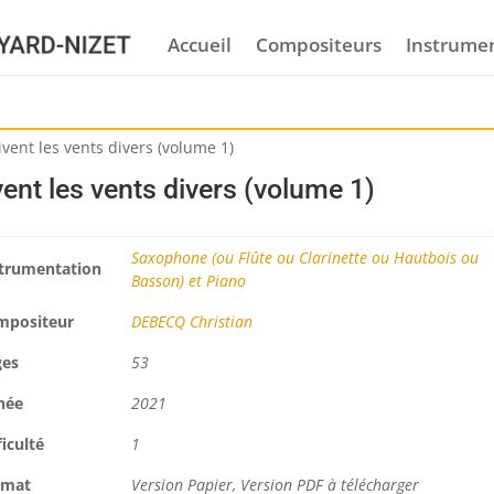
Accueil
Compositeurs
Instrume
ivent les vents divers (volume 1)
vent les vents divers (volume 1)
Saxophone (ou Flûte ou Clarinette ou Hautbois ou
trumentation
Basson) et Piano
mpositeur
DEBECQ Christian
ges
53
née
2021
ficulté
1
rmat
Version Papier, Version PDF à télécharger