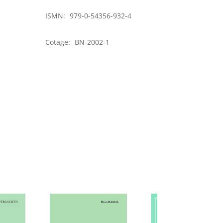
divers
ISMN:
979-0-54356-932-4
(volume
1)
Cotage:
BN-2002-1