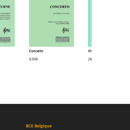
Concerto
Vivent les vents divers (volu
9,00
€
28,00
€
BCE Belgique