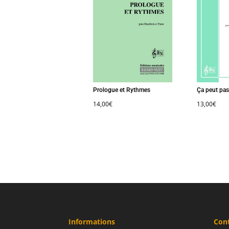
Prologue et Rythmes
Ça peut pas ra
€
14,00
€
13,00
€
Informations
Con