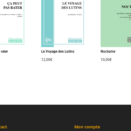
ter
Le Voyage des Lutins
Nocturne
12,00
€
10,00
€
tact
Mon compte