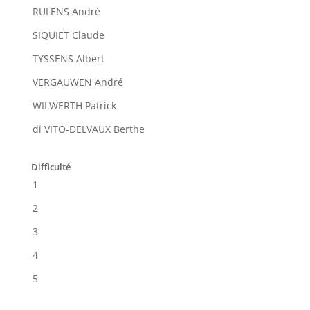
RULENS André
SIQUIET Claude
TYSSENS Albert
VERGAUWEN André
WILWERTH Patrick
di VITO-DELVAUX Berthe
Difficulté
1
2
3
4
5