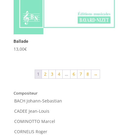
Ballade
13,00
€
1
2
3
4
…
6
7
8
→
Compositeur
BACH Johann-Sebastian
CADEE Jean-Louis
COMINOTTO Marcel
CORNELIS Roger