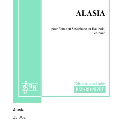
Alasia
25,00
€