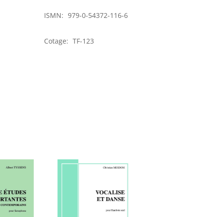
concours
ISMN:
979-0-54372-116-6
Cotage:
TF-123