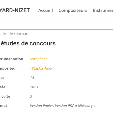
Accueil
Compositeurs
Instrume
tudes de concours
 études de concours
trumentation
Saxophone
mpositeur
TYSSENS Albert
ges
14
née
2023
ficulté
3
rmat
Version Papier, Version PDF à télécharger