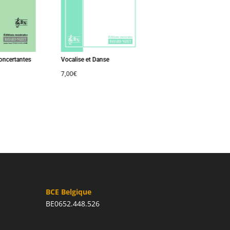
certantes
Vocalise et Danse
Cinq Miniatures pour Sa
7,00
€
7,00
€
BCE Belgique
BE0652.448.526