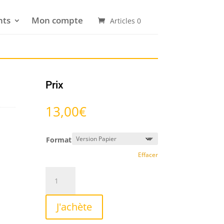
nts
Mon compte
Articles 0
Prix
13,00
€
Format
Effacer
quantité
de
12
J'achète
études
de