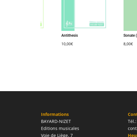
mme un air populaire
Antithesis
Sonate (B
00
€
10,00
€
8,00
€
Informations
Con
BAYARD-NIZET
Tél.
Editions musicales
cont
Voie de Liège, 7
Heur