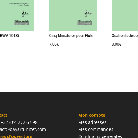
WV 1013)
Cinq Miniatures pour Flûte
Quatre études con
7,00
€
8,00
€
tact
Mon compte
: +32 (0)4 272 67 98
Mes adresses
act@bayard-nizet.com
Mes commandes
es d'ouverture
Conditions générales