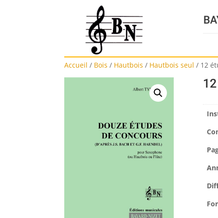
Accueil
/
Bois
/
Hautbois
/
Hautbois seul
/
12 é
12
Ins
Co
Pa
An
Dif
Fo