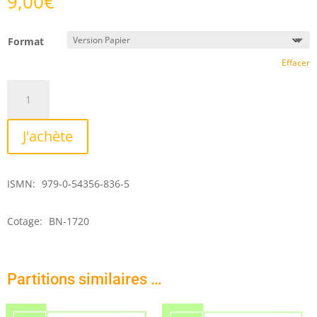
9,00
€
Format
Effacer
quantité
de
Aubade
J'achète
ISMN:
979-0-54356-836-5
Cotage:
BN-1720
Partitions similaires …