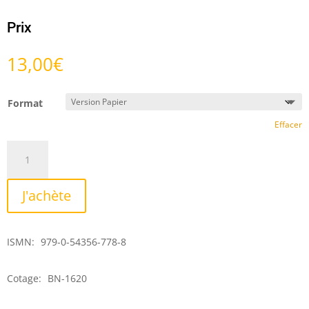
Prix
13,00
€
Format
Effacer
quantité
de
Quartes
J'achète
sur
table
ISMN:
979-0-54356-778-8
Cotage:
BN-1620