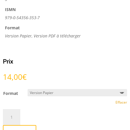
ISMN
979-0-54356-353-7
Format
Version Papier, Version PDF à télécharger
Prix
14,00
€
Format
Effacer
quantité
de
Sonate