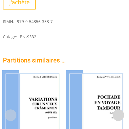
J'achète
n°5
(opus
117)
ISMN:
979-0-54356-353-7
Cotage:
BN-9332
Partitions similaires …