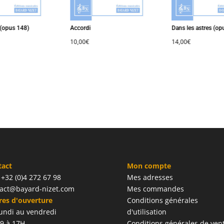
opus 148)
Accordi
Dans les astres (opus
10,00
€
14,00
€
tact
Mon compte
: +32 (0)4 272 67 98
Mes adresses
act@bayard-nizet.com
Mes commandes
es d'ouverture
Conditions générales
undi au vendredi
d'utilisation
9 à 17H
Conditions générales de ven