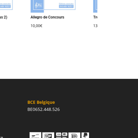
 2)
Allegro de Concours
Trois études
10,00
€
13,00
€
BCE Belgique
BE0652.448.526
te