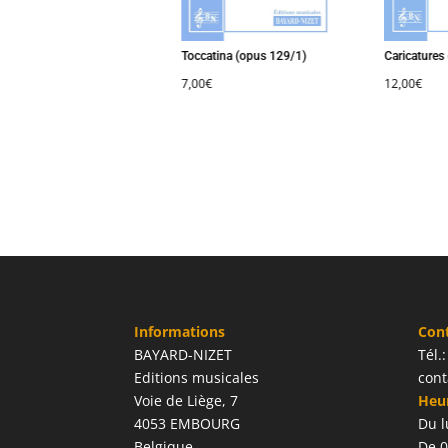
 de Notes
Toccatina (opus 129/1)
Caricatures (
€
7,00
€
12,00
€
Informations
Con
BAYARD-NIZET
Tél.
Editions musicales
cont
Voie de Liège, 7
Heur
4053 EMBOURG
Du l
Belgique
De 0