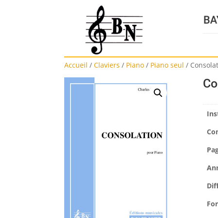
Accueil
/
Claviers
/
Piano
/
Piano seul
/
Consola
Co
Ins
Co
Pa
An
Dif
Fo