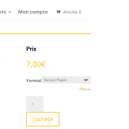
nts
Mon compte
Articles 0
Prix
7,00
€
Format
Effacer
quantité
de
Consolation
J'achète