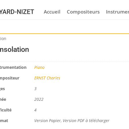
Accueil
Compositeurs
Instrume
tion
nsolation
trumentation
Piano
mpositeur
ERNST Charles
ges
3
née
2022
ficulté
4
rmat
Version Papier, Version PDF à télécharger