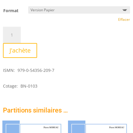
Format
Effacer
quantité
de
Berceuse
J'achète
blanche
ISMN:
979-0-54356-209-7
Cotage:
BN-0103
Partitions similaires …