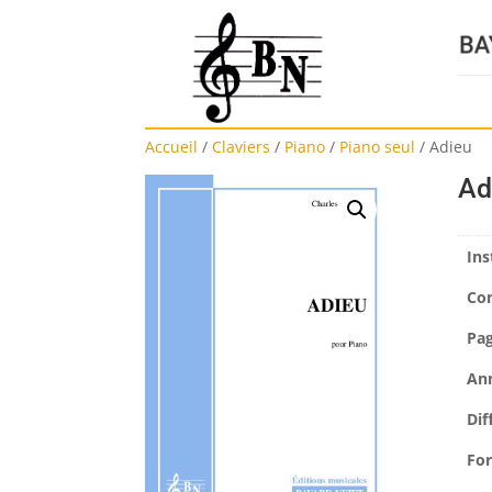
Accueil
/
Claviers
/
Piano
/
Piano seul
/
Adieu
Ad
Ins
Co
Pa
An
Dif
Fo