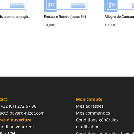
are not enough…
Entrata e Rondo (opus 64)
Allegro de Concours
10,00
€
10,00
€
tact
Mon compte
: +32 (0)4 272 67 98
Mes adresses
act@bayard-nizet.com
Mes commandes
es d'ouverture
Conditions générales
undi au vendredi
d'utilisation
9 à 17H
Conditions générales de ven