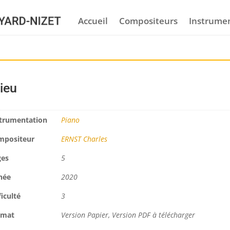
Accueil
Compositeurs
Instrume
ieu
trumentation
Piano
mpositeur
ERNST Charles
ges
5
née
2020
ficulté
3
rmat
Version Papier, Version PDF à télécharger