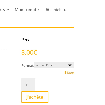
nts
Mon compte
Articles 0
Prix
8,00
€
Format
Effacer
quantité
de
Adieu
J'achète