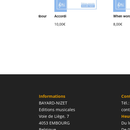
ade – En voyage – Tambour
Accordi
When words 
s 17)
10,00
€
8,00
€
0
€
Informations
Con
BAYARD-NIZET
Tél.
Editions musicales
cont
Voie de Liège, 7
Heur
4053 EMBOURG
Du l
Belgique
De 0