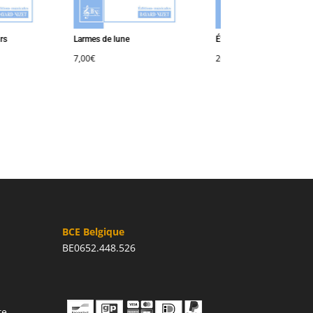
Larmes de lune
États d’âme (opus 1)
7,00
€
20,00
€
BCE Belgique
BE0652.448.526
te