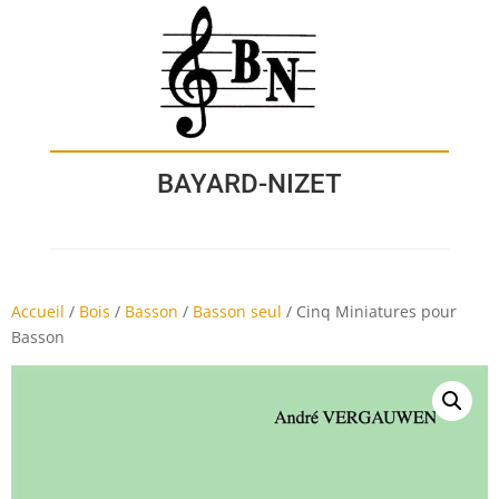
BAYARD-NIZET
Accueil
/
Bois
/
Basson
/
Basson seul
/
Cinq Miniatures pour
Basson