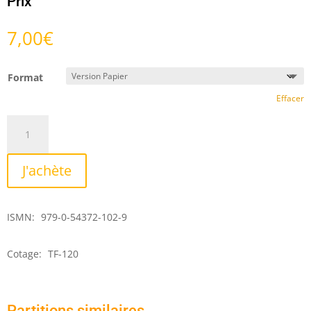
Prix
7,00
€
Format
Effacer
quantité
de
Cinq
J'achète
Miniatures
pour
Basson
ISMN:
979-0-54372-102-9
Cotage:
TF-120
Partitions similaires …