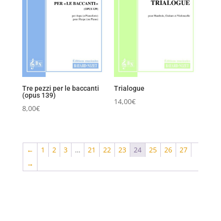
Tre pezzi per le baccanti
Trialogue
(opus 139)
14,00
€
8,00
€
←
1
2
3
…
21
22
23
24
25
26
27
→