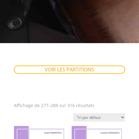
VOIR LES PARTITIONS
Affichage de 277–288 sur 316 résultats