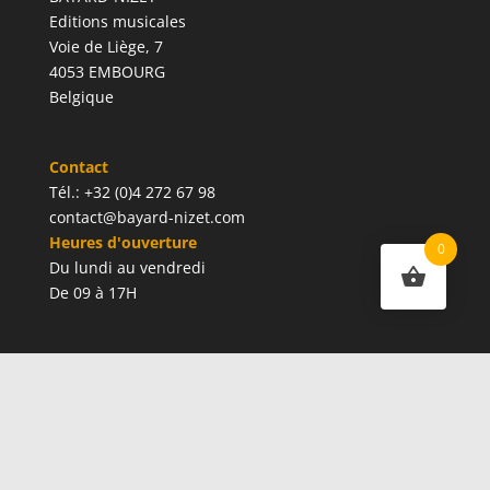
Editions musicales
Voie de Liège, 7
4053 EMBOURG
Belgique
Contact
Tél.: +32 (0)4 272 67 98
contact@bayard-nizet.com
Heures d'ouverture
0
Du lundi au vendredi
De 09 à 17H
Mon compte
Mes adresses
Mes commandes
Conditions générales d'utilisation
Conditions générales de vente
Politique de confidentialité