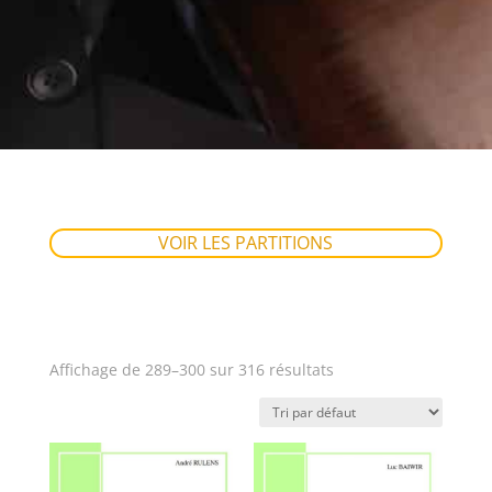
VOIR LES PARTITIONS
Affichage de 289–300 sur 316 résultats