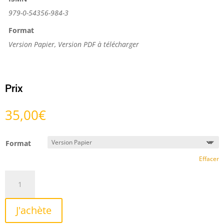
979-0-54356-984-3
Format
Version Papier, Version PDF à télécharger
Prix
35,00
€
Format
Effacer
quantité
de
Varium
J'achète
et
Mutabile