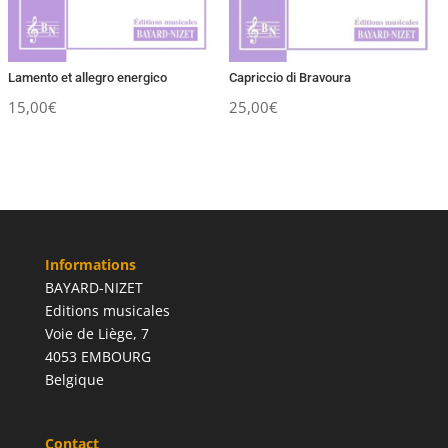
Lamento et allegro energico
Capriccio di Bravoura
15,00
€
25,00
€
Informations
BAYARD-NIZET
Editions musicales
Voie de Liège, 7
4053 EMBOURG
Belgique
Contact