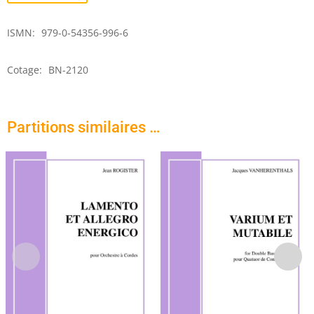
Bravoura
ISMN:
979-0-54356-996-6
Cotage:
BN-2120
Partitions similaires …