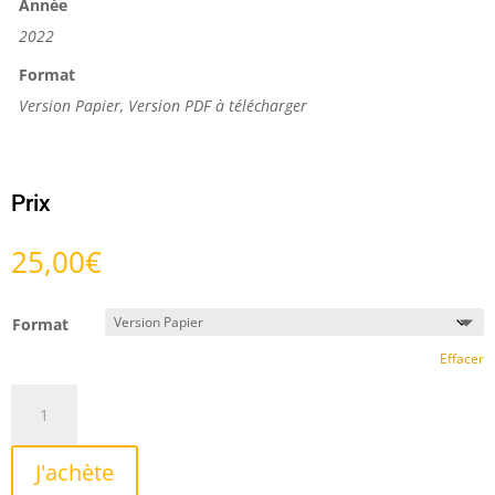
Année
2022
Format
Version Papier, Version PDF à télécharger
Prix
25,00
€
Format
Effacer
quantité
de
Capriccio
J'achète
di