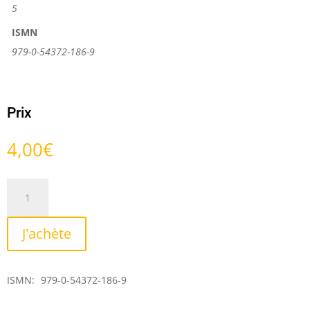
5
ISMN
979-0-54372-186-9
Prix
4,00
€
quantité
de
Stellaire
J'achète
II
ISMN:
979-0-54372-186-9