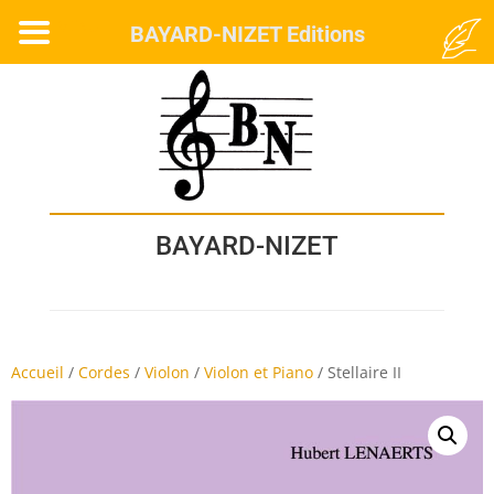
MENU
BAYARD-NIZET Editions
BAYARD-NIZET
Accueil
/
Cordes
/
Violon
/
Violon et Piano
/
Stellaire II