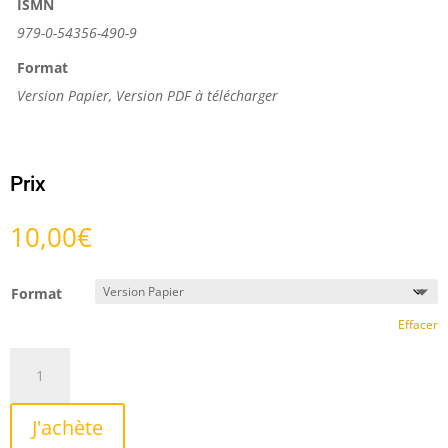
ISMN
979-0-54356-490-9
Format
Version Papier, Version PDF à télécharger
Prix
10,00
€
Format
Effacer
quantité
de
Missa
J'achète
Sancta