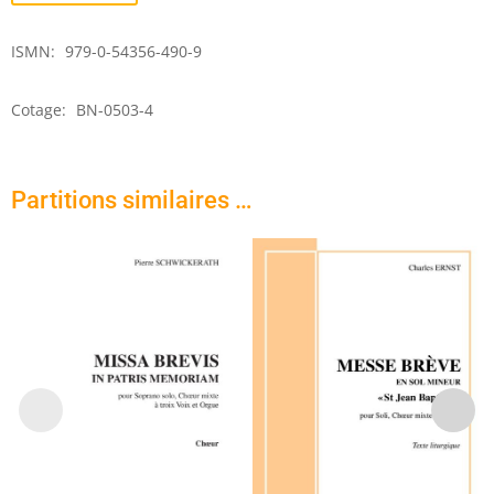
Cecilia
(chœur)
ISMN:
979-0-54356-490-9
Cotage:
BN-0503-4
Partitions similaires …