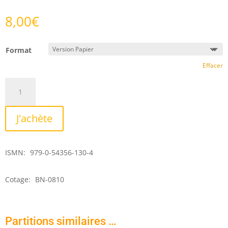
8,00
€
Format
Effacer
quantité
de
Ave
J'achète
Maria
ISMN:
979-0-54356-130-4
Cotage:
BN-0810
Partitions similaires …