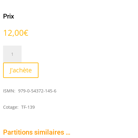
Prix
12,00
€
quantité
de
Duo
J'achète
concertant
ISMN:
979-0-54372-145-6
Cotage:
TF-139
Partitions similaires …