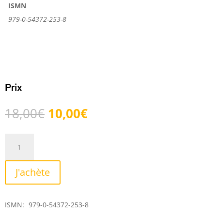
ISMN
979-0-54372-253-8
Prix
Le
Le
18,00
€
10,00
€
prix
prix
initial
actuel
quantité
était :
est :
de
18,00€.
10,00€.
Méthode
J'achète
de
Timbales
ISMN:
979-0-54372-253-8