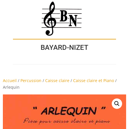
BAYARD-NIZET
Accueil
/
Percussion
/
Caisse claire
/
Caisse claire et Piano
/
Arlequin