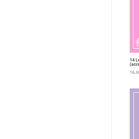
14 L
(ac
16,0