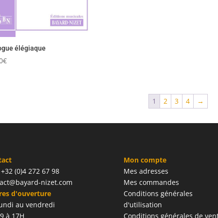
ogue élégiaque
0
€
1
2
3
4
→
tact
Mon compte
: +32 (0)4 272 67 98
Mes adresses
act@bayard-nizet.com
Mes commandes
es d'ouverture
Conditions générales
undi au vendredi
d'utilisation
9 à 17H
Conditions générales de ven