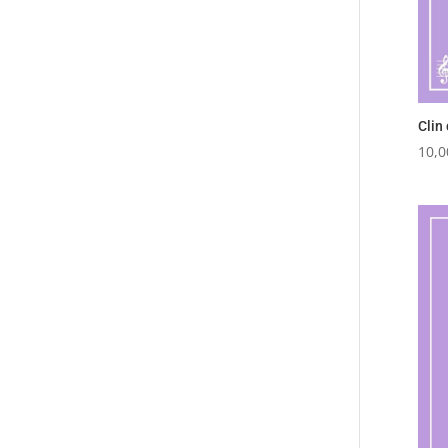
Clin 
10,0