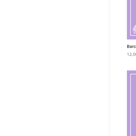
Barc
12,0