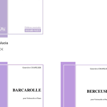
lucia
0
€