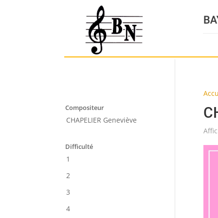
Accu
Compositeur
C
CHAPELIER Geneviève
Affi
Difficulté
1
2
3
4