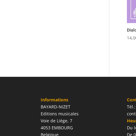
Dial
14,0
Informations
Con
BAYARD-NIZET
Tél.
Editions musicales
cont
Voie de Liège, 7
Heur
4053 EMBOURG
Du l
Belgique
De 0