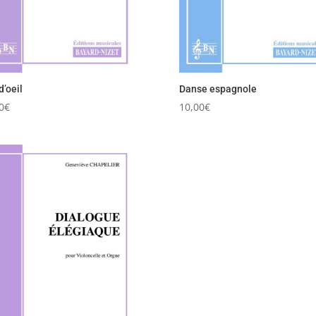
d’oeil
Danse espagnole
0
€
10,00
€