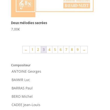
Deux mélodies sacrées
7,00
€
←
1
2
3
4
5
6
7
8
9
→
Compositeur
ANTOINE Georges
BAIWIR Luc
BARRAS Paul
BERO Michel
CADEE Jean-Louis