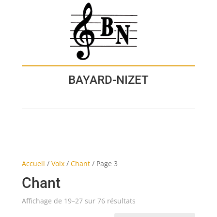
BAYARD-NIZET
Accueil
/
Voix
/
Chant
/
Page 3
Chant
Affichage de 19–27 sur 76 résultats