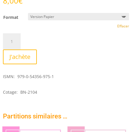
8,00
€
Format
Effacer
quantité
de
Trois
J'achète
petites
pièces
ISMN:
979-0-54356-975-1
Cotage:
BN-2104
Partitions similaires …