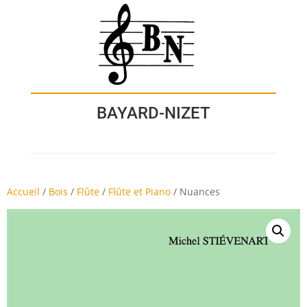
BAYARD-NIZET
Accueil
/
Bois
/
Flûte
/
Flûte et Piano
/
Nuances