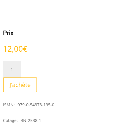
Prix
12,00
€
quantité
de
Folia
J'achète
sur
le
nom
ISMN:
979-0-54373-195-0
de
Jean
Hart
Cotage:
BN-2538-1