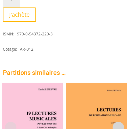
de
20
J'achète
leçons
de
solfège
ISMN:
979-0-54372-229-3
–
cours
supérieur
Cotage:
AR-012
Partitions similaires …