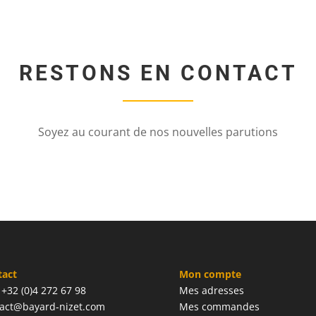
RESTONS EN CONTACT
Soyez au courant de nos nouvelles parutions
tact
Mon compte
: +32 (0)4 272 67 98
Mes adresses
act@bayard-nizet.com
Mes commandes