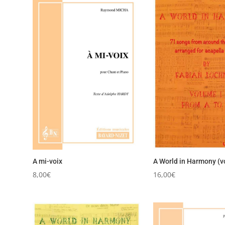
A mi-voix
A World in Harmony (v
8,00
€
16,00
€