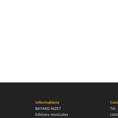
Informations
Con
BAYARD-NIZET
Tél.
Editions musicales
cont