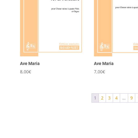
Ave Maria
Ave Maria
8,00
€
7,00
€
1
2
3
4
…
9